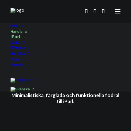
Hem
Handla
iPad
Mac
iPhone
Se alla
Story
Kontakt
iPad
Minimalistiska,
färglada
och
funktionella
fodral
till
iPad.