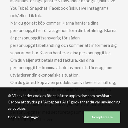
marknadsföringstjänster vi använder (Google (inklusive
YouTube), Snapchat, Facebook (inklusive Instagram)
och/eller TikTok.
När du gör ett köp kommer Klarna hantera dina
personuppgifter för att genomföra din betalning. Klarna
är personuppgiftsansvarig för sådan
personuppgiftsbehandling och kommer att informera dig
separat om hur Klarna hanterar dina personuppgifter.
Om du väljer att betala med faktura, kan dina
personuppgifter komma att delas med ett företag som
utvärderar din ekonomiska situation.
Om du gör ett köp av en produkt som vi levererar till dig,
hanterar bolaget som är ansvarig för leveransen dina
🍪 Vi använder cookies för en bättre upplevelse som besökare.
personuppgifter för att leverera produkten.
Genom att trycka på ”Acceptera Alla” godkänner du vår användning
Om du prenumererar på vårt nyhetsbrev, delar vi dina
av cookies.
personuppgifter med det företag som hjälper oss att
Cookie-inställningar
Acceptera alla
skicka ut nyhetsbreven.