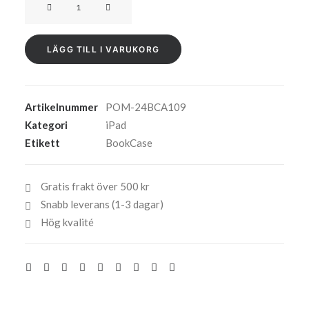
för
iPad
LÄGG TILL I VARUKORG
Air
11-
tum
mängd
Artikelnummer
POM-24BCA109
Kategori
iPad
Etikett
BookCase
Gratis frakt över 500 kr
Snabb leverans (1-3 dagar)
Hög kvalité