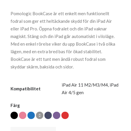
Pomologic BookCase är ett enkelt men funktionellt
fodral som ger ett heltäckande skydd för din iPad Air
eller iPad Pro. Öppna fodralet och din iPad vaknar
magiskt. Stäng och din iPad går automatiskt i viloläge.
Med en enkel rörelse viker du upp BookCase i två olika
lägen, med en extra bred bas för ökad stabilitet.
BookCase är ett tunt men ändå robust fodral som
skyddar skärm, baksida och sidor.
iPad Air 11 M2/M3/M4
,
iPad
Kompatibilitet
Air 4/5 gen
Färg
BookCase