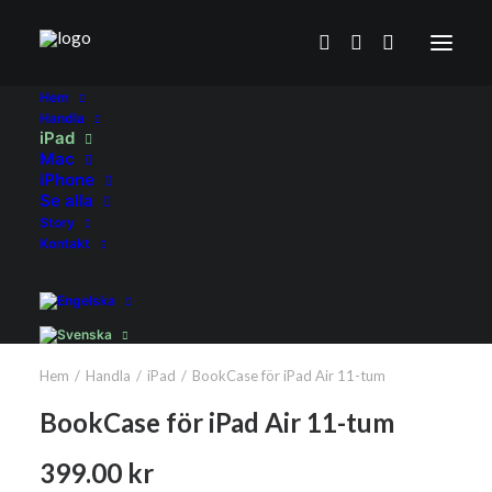
Hem
Handla
iPad
Mac
iPhone
Se alla
Story
Kontakt
Hem
Handla
iPad
BookCase för iPad Air 11-tum
BookCase för iPad Air 11-tum
399.00
kr