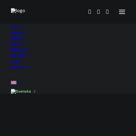
Hem
Handla
iPad
Mac
iPhone
Se alla
Story
Kontakt
iPad
Pro
11
M4