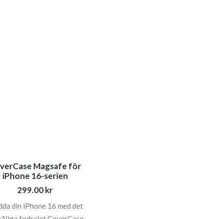
verCase Magsafe för
iPhone 16-serien
299.00
kr
dda din iPhone 16 med det
tåliga fodralet CoverCase.