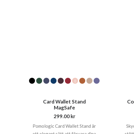
Card Wallet Stand
Co
MagSafe
299.00
kr
Pomologic Card Wallet Stand är
Sky
ett elegant sätt att förvara dina
stöt