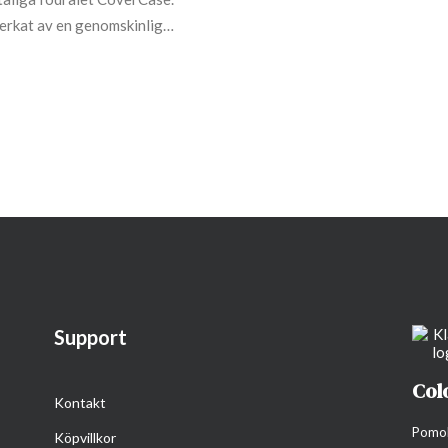
verkat av en genomskinlig…
Support
Col
Kontakt
Pomolo
Köpvillkor